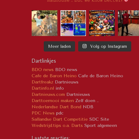
𝚖𝚊𝚍𝚑𝚘𝚞𝚜𝚎 .. 𝚋𝚞𝚝 𝚠𝚎 𝚔𝚗𝚘𝚠 𝚋𝚎𝚝𝚝𝚎𝚛!
Meer laden
Volg op Instagram
Dartlinkjes
BDO news
BDO news
Cafe de Baron Heino
Cafe de Baron Heino
Dartfreakz
Dartnieuws
Dartinfo.nl
info
Dartnieuws.com
Dartnieuws
Darttoernooi maken
Zelf doen ..
Nederlandse Dart Bond
NDB
PDC News
pdc
Sallandse Dart Competitie
SDC Site
Wedstrijd.tips o.a. Darts
Sport algemeen
Laatste reacties;