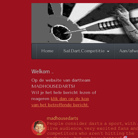
Spring
naar
inhoud
Home
Sal.Dart.Competitie
Aan/afwe
Welkom ..
Op de website van dartteam
MADHOUSEDARTS!
Wil je het hele bericht lezen of
reageren
klik dan op de kop
van het betreffende bericht.
madhousedarts
𝙿𝚎𝚘𝚙𝚕𝚎 𝚌𝚘𝚗𝚜𝚒𝚍𝚎𝚛 𝚍𝚊𝚛𝚝𝚜 𝚊 𝚜𝚙𝚘𝚛𝚝, 𝚠𝚒𝚝𝚑 
𝚕𝚒𝚟𝚎 𝚊𝚞𝚍𝚒𝚎𝚗𝚌𝚎, 𝚟𝚎𝚛𝚢 𝚎𝚡𝚌𝚒𝚝𝚎𝚍 𝚏𝚊𝚗𝚜 𝚊𝚗
𝚌𝚘𝚖𝚙𝚎𝚝𝚒𝚝𝚘𝚛𝚜 𝚠𝚑𝚘 𝚊𝚛𝚎𝚗`𝚝 𝚑𝚒𝚝𝚝𝚒𝚗𝚐 𝚝𝚑𝚎