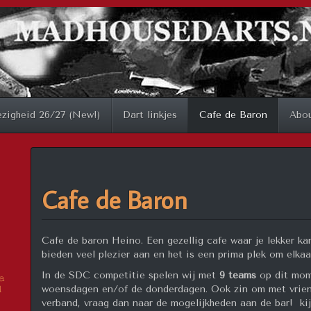
zigheid 26/27 (New!)
Dart linkjes
Cafe de Baron
Abo
Cafe de Baron
Cafe de baron Heino. Een gezellig cafe waar je lekker ka
bieden veel plezier aan en het is een prima plek om elkaa
In de SDC competitie spelen wij met
9 teams
op dit mome
𝚊
woensdagen en/of de donderdagen. Ook zin om met vriend

verband, vraag dan naar de mogelijkheden aan de bar! ki