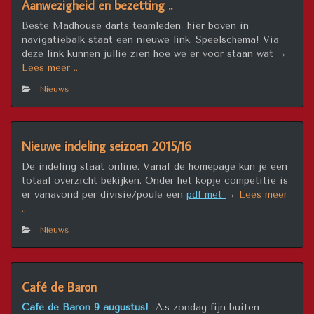
Aanwezigheid en bezetting ..
Beste Madhouse darts teamleden, hier boven in
navigatiebalk staat een nieuwe link. Speelschema! Via
deze link kunnen jullie zien hoe we er voor staan wat →
“Aanwezigheid
Lees meer ..
en
Nieuws
bezetting
..”
Nieuwe indeling seizoen 2015/16
De indeling staat online. Vanaf de homepage kun je een
totaal overzicht bekijken. Onder het kopje competitie is
er vanavond per divisie/poule een
pdf met
→
Lees meer
“Nieuwe
..
indeling
Nieuws
seizoen
2015/16”
Café de Baron
Café de Baron 9 augustus!
A.s zondag fijn buiten