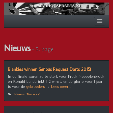
Spring
naar
inhoud
Schakel
navigat
Nieuws
- 3. page
Blankies winnen Serious Request Darts 2015!
In de finale waren ze te sterk voor Freek Neppelenbroek
en Ronald Lenderink! 4-2 winst, en de glorie voor 1 jaar
“Blankies
is voor de
gebroeders
→
Lees meer ..
winnen
Nieuws
,
Toernooi
Serious
Request
Darts
2015!”