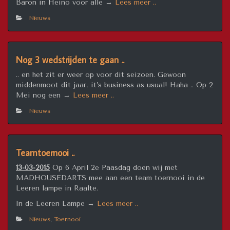
“17
Baron in Heino voor alle →
Lees meer ..
Mei
Nieuws
gesloten
Cafe
de
Baron
Nog 3 wedstrijden te gaan ..
darttoernooi”
.. en het zit er weer op voor dit seizoen. Gewoon
middenmoot dit jaar, it’s business as usual! Haha .. Op 2
“Nog
Mei nog een →
Lees meer ..
3
Nieuws
wedstrijden
te
gaan
..”
Teamtoernooi ..
13-03-2015
Op 6 April 2e Paasdag doen wij met
MADHOUSEDARTS mee aan een team toernooi in de
Leeren lampe in Raalte.
“Teamtoernooi
In de Leeren Lampe →
Lees meer ..
..”
Nieuws
,
Toernooi