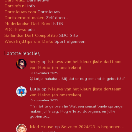
Dartfreakz
Dartnieuws
Dartinfo.nl
info
Dartnieuws.com
Dartnieuws
Darttoernooi maken
Zelf doen ..
Nederlandse Dart Bond
NDB
PDC News
pdc
Sallandse Dart Competitie
SDC Site
Wedstrijd.tips o.a. Darts
Sport algemeen
Laatste reacties;
henry
op
Nieuws van het kleurrijkste dartteam
van Heino (en omstreken)
10 november 2025
@Lutje: hahaha .. Blij dat er nog iemand in gelooft! :P
Lutje
op
Nieuws van het kleurrijkste dartteam
van Heino (en omstreken)
10 november 2025
Tis niet te geloven hè Wat een sensationele sprongen
maken jullie zeg. Nog effe zo doorgaan, en jullie
gooien zo…
Mad House
op
Seizoen 2024/25 is begonnen ..