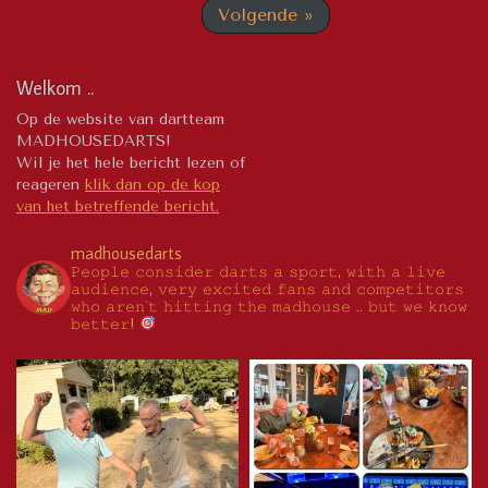
Volgende »
Welkom ..
Op de website van dartteam
MADHOUSEDARTS!
Wil je het hele bericht lezen of
reageren
klik dan op de kop
van het betreffende bericht.
madhousedarts
𝙿𝚎𝚘𝚙𝚕𝚎 𝚌𝚘𝚗𝚜𝚒𝚍𝚎𝚛 𝚍𝚊𝚛𝚝𝚜 𝚊 𝚜𝚙𝚘𝚛𝚝, 𝚠𝚒𝚝𝚑 𝚊 𝚕𝚒𝚟𝚎
𝚊𝚞𝚍𝚒𝚎𝚗𝚌𝚎, 𝚟𝚎𝚛𝚢 𝚎𝚡𝚌𝚒𝚝𝚎𝚍 𝚏𝚊𝚗𝚜 𝚊𝚗𝚍 𝚌𝚘𝚖𝚙𝚎𝚝𝚒𝚝𝚘𝚛𝚜
𝚠𝚑𝚘 𝚊𝚛𝚎𝚗`𝚝 𝚑𝚒𝚝𝚝𝚒𝚗𝚐 𝚝𝚑𝚎 𝚖𝚊𝚍𝚑𝚘𝚞𝚜𝚎 .. 𝚋𝚞𝚝 𝚠𝚎 𝚔𝚗𝚘𝚠
𝚋𝚎𝚝𝚝𝚎𝚛!