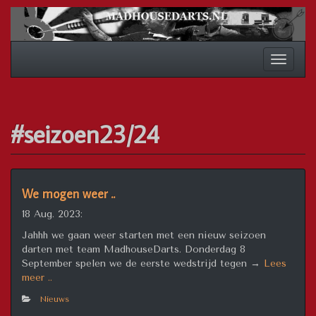
Spring
naar
inhoud
Schakel
navigat
#seizoen23/24
We mogen weer ..
18 Aug. 2023:
Jahhh we gaan weer starten met een nieuw seizoen
darten met team MadhouseDarts. Donderdag 8
September spelen we de eerste wedstrijd tegen →
Lees
“We
meer ..
mogen
Nieuws
weer