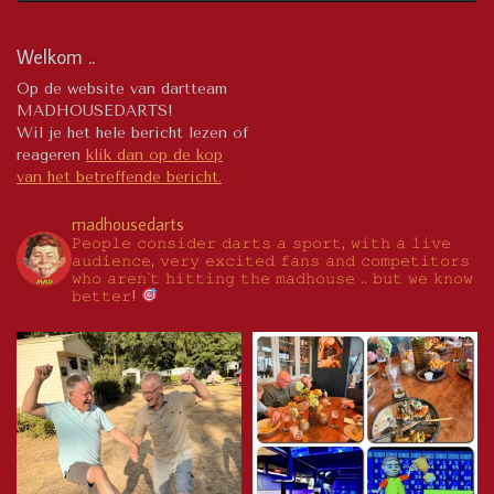
..”
Welkom ..
Op de website van dartteam
MADHOUSEDARTS!
Wil je het hele bericht lezen of
reageren
klik dan op de kop
van het betreffende bericht.
madhousedarts
𝙿𝚎𝚘𝚙𝚕𝚎 𝚌𝚘𝚗𝚜𝚒𝚍𝚎𝚛 𝚍𝚊𝚛𝚝𝚜 𝚊 𝚜𝚙𝚘𝚛𝚝, 𝚠𝚒𝚝𝚑 𝚊 𝚕𝚒𝚟𝚎
𝚊𝚞𝚍𝚒𝚎𝚗𝚌𝚎, 𝚟𝚎𝚛𝚢 𝚎𝚡𝚌𝚒𝚝𝚎𝚍 𝚏𝚊𝚗𝚜 𝚊𝚗𝚍 𝚌𝚘𝚖𝚙𝚎𝚝𝚒𝚝𝚘𝚛𝚜
𝚠𝚑𝚘 𝚊𝚛𝚎𝚗`𝚝 𝚑𝚒𝚝𝚝𝚒𝚗𝚐 𝚝𝚑𝚎 𝚖𝚊𝚍𝚑𝚘𝚞𝚜𝚎 .. 𝚋𝚞𝚝 𝚠𝚎 𝚔𝚗𝚘𝚠
𝚋𝚎𝚝𝚝𝚎𝚛!