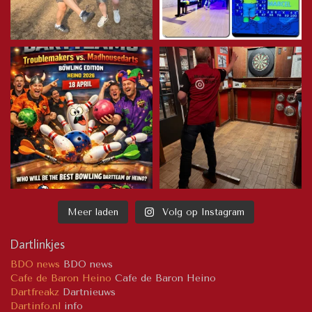
Meer laden
Volg op Instagram
Dartlinkjes
BDO news
BDO news
Cafe de Baron Heino
Cafe de Baron Heino
Dartfreakz
Dartnieuws
Dartinfo.nl
info