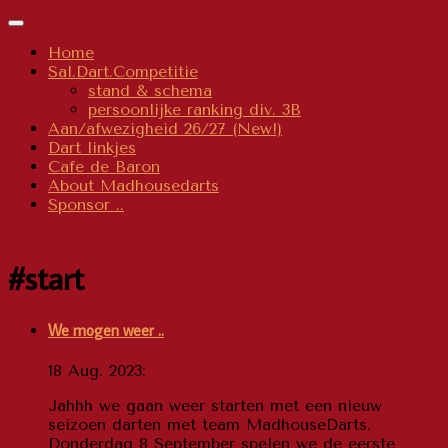
Spring
Schakel
naar
navigatie
Home
inhoud
Sal.Dart.Competitie
stand & schema
persoonlijke ranking div. 3B
Aan/afwezigheid 26/27 (New!)
Dart linkjes
Cafe de Baron
About Madhousedarts
Sponsor ..
#start
We mogen weer ..
18 Aug. 2023:
Jahhh we gaan weer starten met een nieuw
seizoen darten met team MadhouseDarts.
Donderdag 8 September spelen we de eerste