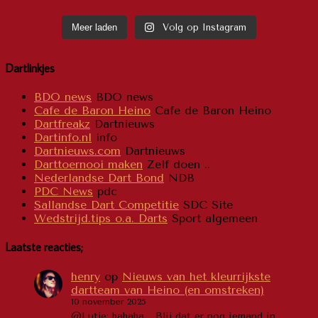
Meer laden
Volg op Instagram
Dartlinkjes
BDO news
BDO news
Cafe de Baron Heino
Cafe de Baron Heino
Dartfreakz
Dartnieuws
Dartinfo.nl
info
Dartnieuws.com
Dartnieuws
Darttoernooi maken
Zelf doen ..
Nederlandse Dart Bond
NDB
PDC News
pdc
Sallandse Dart Competitie
SDC Site
Wedstrijd.tips o.a. Darts
Sport algemeen
Laatste reacties;
henry
op
Nieuws van het kleurrijkste
dartteam van Heino (en omstreken)
10 november 2025
@Lutje: hahaha .. Blij dat er nog iemand in