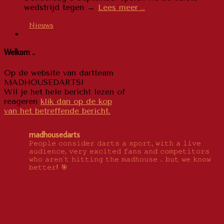
“We
wedstrijd tegen →
Lees meer ..
mogen
weer
Nieuws
..”
Welkom ..
Op de website van dartteam
MADHOUSEDARTS!
Wil je het hele bericht lezen of
reageren
klik dan op de kop
van het betreffende bericht.
madhousedarts
𝙿𝚎𝚘𝚙𝚕𝚎 𝚌𝚘𝚗𝚜𝚒𝚍𝚎𝚛 𝚍𝚊𝚛𝚝𝚜 𝚊 𝚜𝚙𝚘𝚛𝚝, 𝚠𝚒𝚝𝚑 𝚊 𝚕𝚒𝚟𝚎
𝚊𝚞𝚍𝚒𝚎𝚗𝚌𝚎, 𝚟𝚎𝚛𝚢 𝚎𝚡𝚌𝚒𝚝𝚎𝚍 𝚏𝚊𝚗𝚜 𝚊𝚗𝚍 𝚌𝚘𝚖𝚙𝚎𝚝𝚒𝚝𝚘𝚛𝚜
𝚠𝚑𝚘 𝚊𝚛𝚎𝚗`𝚝 𝚑𝚒𝚝𝚝𝚒𝚗𝚐 𝚝𝚑𝚎 𝚖𝚊𝚍𝚑𝚘𝚞𝚜𝚎 .. 𝚋𝚞𝚝 𝚠𝚎 𝚔𝚗𝚘𝚠
𝚋𝚎𝚝𝚝𝚎𝚛! 🎯