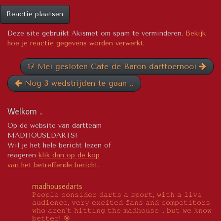
Deze site gebruikt Akismet om spam te verminderen.
Bekijk
hoe je reactie gegevens worden verwerkt
.
17 Mei gesloten Cafe de Baron darttoernooi
Nog 3 wedstrijden te gaan ..
Welkom ..
Op de website van dartteam
MADHOUSEDARTS!
Wil je het hele bericht lezen of
reageren
klik dan op de kop
van het betreffende bericht.
madhousedarts
𝙿𝚎𝚘𝚙𝚕𝚎 𝚌𝚘𝚗𝚜𝚒𝚍𝚎𝚛 𝚍𝚊𝚛𝚝𝚜 𝚊 𝚜𝚙𝚘𝚛𝚝, 𝚠𝚒𝚝𝚑 𝚊 𝚕𝚒𝚟𝚎
𝚊𝚞𝚍𝚒𝚎𝚗𝚌𝚎, 𝚟𝚎𝚛𝚢 𝚎𝚡𝚌𝚒𝚝𝚎𝚍 𝚏𝚊𝚗𝚜 𝚊𝚗𝚍 𝚌𝚘𝚖𝚙𝚎𝚝𝚒𝚝𝚘𝚛𝚜
𝚠𝚑𝚘 𝚊𝚛𝚎𝚗`𝚝 𝚑𝚒𝚝𝚝𝚒𝚗𝚐 𝚝𝚑𝚎 𝚖𝚊𝚍𝚑𝚘𝚞𝚜𝚎 .. 𝚋𝚞𝚝 𝚠𝚎 𝚔𝚗𝚘𝚠
𝚋𝚎𝚝𝚝𝚎𝚛! 🎯