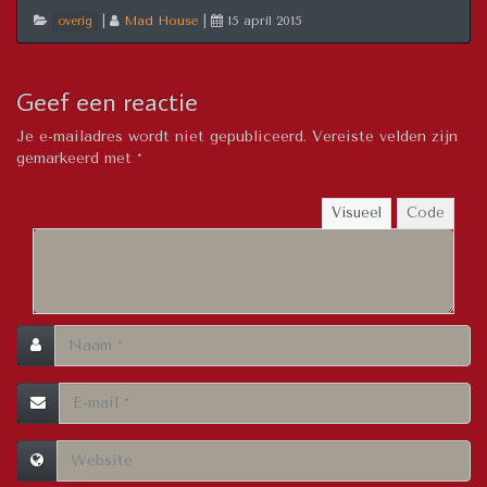
|
Mad House
|
15 april 2015
overig
Geef een reactie
Je e-mailadres wordt niet gepubliceerd.
Vereiste velden zijn
gemarkeerd met
*
Visueel
Code