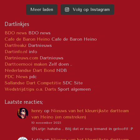
Meer laden
Volg op Instagram
Dartlinkjes
BDO news
BDO news
Cafe de Baron Heino
Cafe de Baron Heino
Dartfreakz
Dartnieuws
Dartinfo.nl
info
Dartnieuws.com
Dartnieuws
Darttoernooi maken
Zelf doen ..
Nederlandse Dart Bond
NDB
PDC News
pdc
Sallandse Dart Competitie
SDC Site
Wedstrijd.tips o.a. Darts
Sport algemeen
Laatste reacties;
henry
op
Nieuws van het kleurrijkste dartteam
van Heino (en omstreken)
10 november 2025
@Lutje: hahaha .. Blij dat er nog iemand in gelooft! :P
Lutje
op
Nieuws van het kleurrijkste dartteam