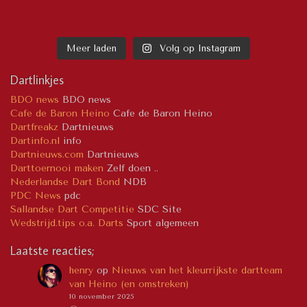
Meer laden
Volg op Instagram
Dartlinkjes
BDO news
BDO news
Cafe de Baron Heino
Cafe de Baron Heino
Dartfreakz
Dartnieuws
Dartinfo.nl
info
Dartnieuws.com
Dartnieuws
Darttoernooi maken
Zelf doen ..
Nederlandse Dart Bond
NDB
PDC News
pdc
Sallandse Dart Competitie
SDC Site
Wedstrijd.tips o.a. Darts
Sport algemeen
Laatste reacties;
henry
op
Nieuws van het kleurrijkste dartteam
van Heino (en omstreken)
10 november 2025