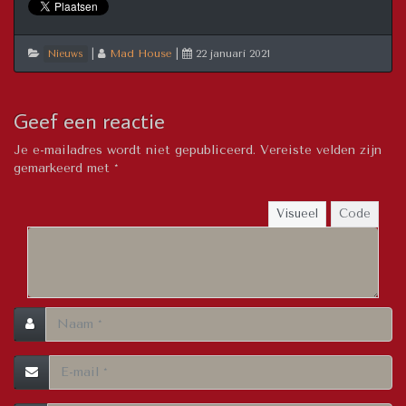
|
Mad House
|
22 januari 2021
Nieuws
Geef een reactie
Je e-mailadres wordt niet gepubliceerd.
Vereiste velden zijn
gemarkeerd met
*
Visueel
Code