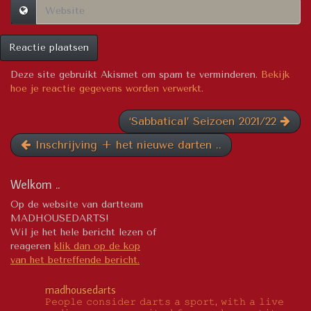
Deze site gebruikt Akismet om spam te verminderen.
Bekijk
hoe je reactie gegevens worden verwerkt
.
‘Sabbatical’ Seizoen 2021/22
Inschrijving + het nieuwe darten ..
Welkom ..
Op de website van dartteam
MADHOUSEDARTS!
Wil je het hele bericht lezen of
reageren
klik dan op de kop
van het betreffende bericht.
madhousedarts
𝙿𝚎𝚘𝚙𝚕𝚎 𝚌𝚘𝚗𝚜𝚒𝚍𝚎𝚛 𝚍𝚊𝚛𝚝𝚜 𝚊 𝚜𝚙𝚘𝚛𝚝, 𝚠𝚒𝚝𝚑 𝚊 𝚕𝚒𝚟𝚎