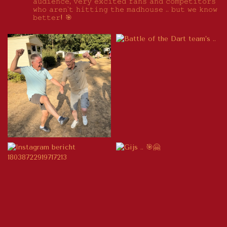
𝚊𝚞𝚍𝚒𝚎𝚗𝚌𝚎, 𝚟𝚎𝚛𝚢 𝚎𝚡𝚌𝚒𝚝𝚎𝚍 𝚏𝚊𝚗𝚜 𝚊𝚗𝚍 𝚌𝚘𝚖𝚙𝚎𝚝𝚒𝚝𝚘𝚛𝚜
𝚠𝚑𝚘 𝚊𝚛𝚎𝚗`𝚝 𝚑𝚒𝚝𝚝𝚒𝚗𝚐 𝚝𝚑𝚎 𝚖𝚊𝚍𝚑𝚘𝚞𝚜𝚎 .. 𝚋𝚞𝚝 𝚠𝚎 𝚔𝚗𝚘𝚠
𝚋𝚎𝚝𝚝𝚎𝚛! 🎯