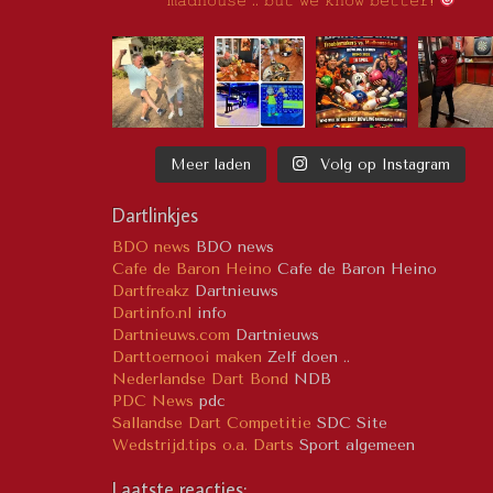
𝚖𝚊𝚍𝚑𝚘𝚞𝚜𝚎 .. 𝚋𝚞𝚝 𝚠𝚎 𝚔𝚗𝚘𝚠 𝚋𝚎𝚝𝚝𝚎𝚛!
Meer laden
Volg op Instagram
Dartlinkjes
BDO news
BDO news
Cafe de Baron Heino
Cafe de Baron Heino
Dartfreakz
Dartnieuws
Dartinfo.nl
info
Dartnieuws.com
Dartnieuws
Darttoernooi maken
Zelf doen ..
Nederlandse Dart Bond
NDB
PDC News
pdc
Sallandse Dart Competitie
SDC Site
Wedstrijd.tips o.a. Darts
Sport algemeen
Laatste reacties;