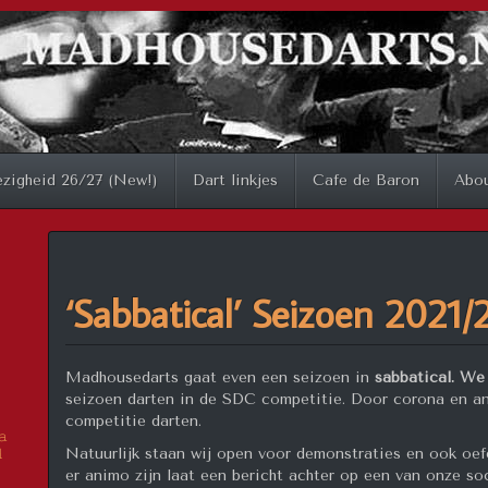
zigheid 26/27 (New!)
Dart linkjes
Cafe de Baron
Abo
‘Sabbatical’ Seizoen 2021/
Madhousedarts gaat even een seizoen in
sabbatical. W
seizoen darten in de SDC competitie. Door corona en an
competitie darten.
𝚊
Natuurlijk staan wij open voor demonstraties en ook oef

er animo zijn laat een bericht achter op een van onze s