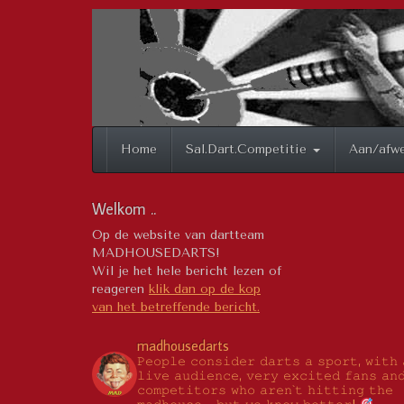
Spring
naar
inhoud
Home
Sal.Dart.Competitie
Aan/afwe
Welkom ..
Op de website van dartteam
MADHOUSEDARTS!
Wil je het hele bericht lezen of
reageren
klik dan op de kop
van het betreffende bericht.
madhousedarts
𝙿𝚎𝚘𝚙𝚕𝚎 𝚌𝚘𝚗𝚜𝚒𝚍𝚎𝚛 𝚍𝚊𝚛𝚝𝚜 𝚊 𝚜𝚙𝚘𝚛𝚝, 𝚠𝚒𝚝𝚑 
𝚕𝚒𝚟𝚎 𝚊𝚞𝚍𝚒𝚎𝚗𝚌𝚎, 𝚟𝚎𝚛𝚢 𝚎𝚡𝚌𝚒𝚝𝚎𝚍 𝚏𝚊𝚗𝚜 𝚊𝚗
𝚌𝚘𝚖𝚙𝚎𝚝𝚒𝚝𝚘𝚛𝚜 𝚠𝚑𝚘 𝚊𝚛𝚎𝚗`𝚝 𝚑𝚒𝚝𝚝𝚒𝚗𝚐 𝚝𝚑𝚎